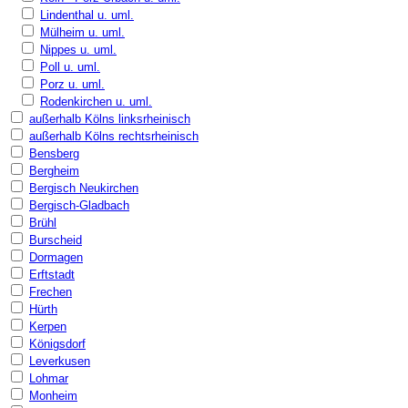
Lindenthal u. uml.
Mülheim u. uml.
Nippes u. uml.
Poll u. uml.
Porz u. uml.
Rodenkirchen u. uml.
außerhalb Kölns linksrheinisch
außerhalb Kölns rechtsrheinisch
Bensberg
Bergheim
Bergisch Neukirchen
Bergisch-Gladbach
Brühl
Burscheid
Dormagen
Erftstadt
Frechen
Hürth
Kerpen
Königsdorf
Leverkusen
Lohmar
Monheim