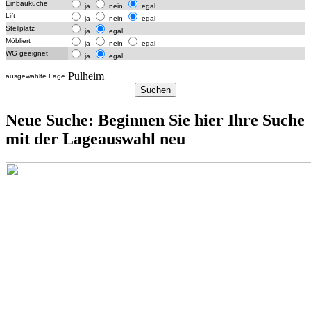
Einbauküche
ja
nein
egal
Lift
ja
nein
egal
Stellplatz
ja
egal
Möbliert
ja
nein
egal
WG geeignet
ja
egal
Pulheim
ausgewählte Lage
Neue Suche: Beginnen Sie hier Ihre Suche
mit der Lageauswahl neu