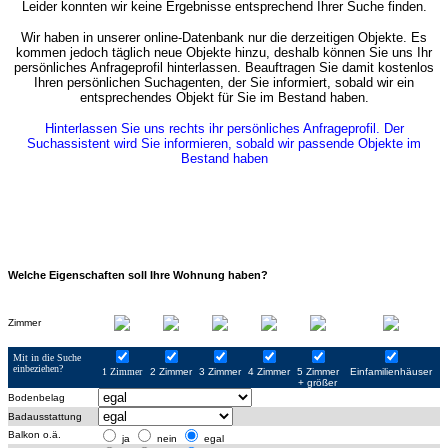
Leider konnten wir keine Ergebnisse entsprechend Ihrer Suche finden.
Wir haben in unserer online-Datenbank nur die derzeitigen Objekte. Es
kommen jedoch täglich neue Objekte hinzu, deshalb können Sie uns Ihr
persönliches Anfrageprofil hinterlassen. Beauftragen Sie damit kostenlos
Ihren persönlichen Suchagenten, der Sie informiert, sobald wir ein
entsprechendes Objekt für Sie im Bestand haben.
Hinterlassen Sie uns rechts ihr persönliches Anfrageprofil. Der
Suchassistent wird Sie informieren, sobald wir passende Objekte im
Bestand haben
Welche Eigenschaften soll Ihre Wohnung haben?
Zimmer
Mit in die Suche
einbeziehen?
1 Zimmer
2 Zimmer
3 Zimmer
4 Zimmer
5 Zimmer
Einfamilienhäuser
+ größer
Bodenbelag
Badausstattung
Balkon o.ä.
ja
nein
egal