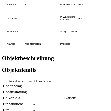
Kaltmiete
Euro
Nebenkosten
Euro
in Warmmiete
Heizkosten
nein
enthalten
Warmmiete
Stellplatzmiete
Kaution
Monatsmieten
Provision
Objektbeschreibung
Objektdetails
-
ist vorhanden
ist nicht vorhanden
Bodenbelag
Badausstattung
Balkon o.ä.
Garten:
Einbauküche
-
Lift
-