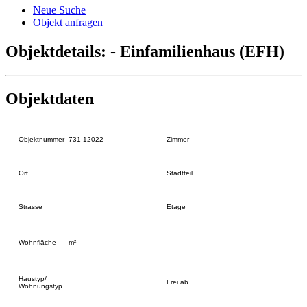
Neue Suche
Objekt anfragen
Objektdetails: - Einfamilienhaus (EFH)
Objektdaten
Objektnummer
731-12022
Zimmer
Ort
Stadtteil
Strasse
Etage
Wohnfläche
m²
Haustyp/
Frei ab
Wohnungstyp