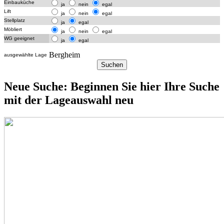
Einbauküche
ja
nein
egal
Lift
ja
nein
egal
Stellplatz
ja
egal
Möbliert
ja
nein
egal
WG geeignet
ja
egal
Bergheim
ausgewählte Lage
Neue Suche: Beginnen Sie hier Ihre Suche
mit der Lageauswahl neu