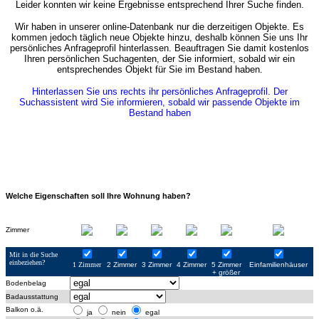
Leider konnten wir keine Ergebnisse entsprechend Ihrer Suche finden.
Wir haben in unserer online-Datenbank nur die derzeitigen Objekte. Es
kommen jedoch täglich neue Objekte hinzu, deshalb können Sie uns Ihr
persönliches Anfrageprofil hinterlassen. Beauftragen Sie damit kostenlos
Ihren persönlichen Suchagenten, der Sie informiert, sobald wir ein
entsprechendes Objekt für Sie im Bestand haben.
Hinterlassen Sie uns rechts ihr persönliches Anfrageprofil. Der
Suchassistent wird Sie informieren, sobald wir passende Objekte im
Bestand haben
Welche Eigenschaften soll Ihre Wohnung haben?
Zimmer
Mit in die Suche
einbeziehen?
1 Zimmer
2 Zimmer
3 Zimmer
4 Zimmer
5 Zimmer
Einfamilienhäuser
+ größer
Bodenbelag
Badausstattung
Balkon o.ä.
ja
nein
egal