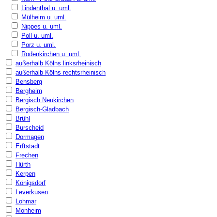
Lindenthal u. uml.
Mülheim u. uml.
Nippes u. uml.
Poll u. uml.
Porz u. uml.
Rodenkirchen u. uml.
außerhalb Kölns linksrheinisch
außerhalb Kölns rechtsrheinisch
Bensberg
Bergheim
Bergisch Neukirchen
Bergisch-Gladbach
Brühl
Burscheid
Dormagen
Erftstadt
Frechen
Hürth
Kerpen
Königsdorf
Leverkusen
Lohmar
Monheim